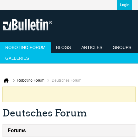
Login
ROBOTINO FORUM
BLOGS
ARTICLES
GROUPS
GALLERIES
Today's Posts
Mark Channels Read
Member List
Calendar
Robotino Forum
Deutsches Forum
Deutsches Forum
Forums